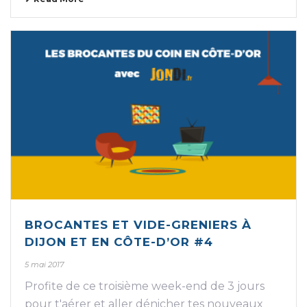
BROCANTES ET VIDE-GRENIERS À
DIJON ET EN CÔTE-D’OR #4
5 mai 2017
Profite de ce troisième week-end de 3 jours
pour t'aérer et aller dénicher tes nouveaux