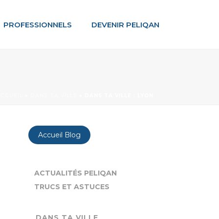
PROFESSIONNELS
DEVENIR PELIQAN
CCUEIL
»
DANS TA VILLE
»
DANS TA VILLE : LYON
Accueil Blog
ACTUALITÉS PELIQAN
TRUCS ET ASTUCES
DANS TA VILLE