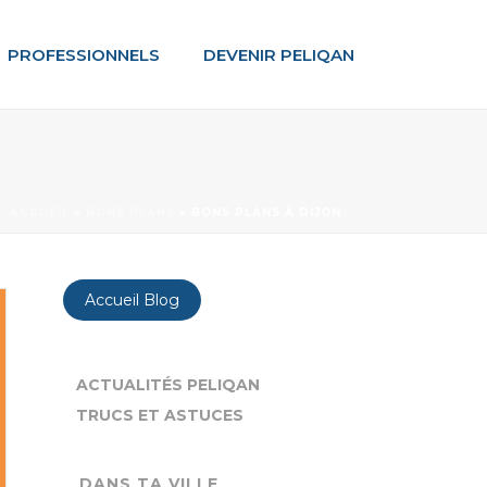
PROFESSIONNELS
DEVENIR PELIQAN
ACCUEIL
»
BONS PLANS
»
BONS PLANS À DIJON
Accueil Blog
ACTUALITÉS PELIQAN
TRUCS ET ASTUCES
DANS TA VILLE