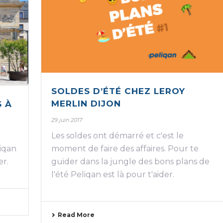
SOLDES D’ÉTÉ CHEZ LEROY
MERLIN DIJON
S À
29 juin 2017
Les soldes ont démarré et c'est le
iqan
moment de faire des affaires. Pour te
er.
guider dans la jungle des bons plans de
l'été Peliqan est là pour t'aider.
Read More