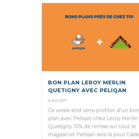
BON PLAN LEROY MERLIN
QUETIGNY AVEC PELIQAN
6 avril 2017
Ce week-end viens profiter d'un bo
plan avec Peliqan chez Leroy Merlin
Quetigny. 15% de remise sur tout le
magasin et Peliqan sera là pour t'aid